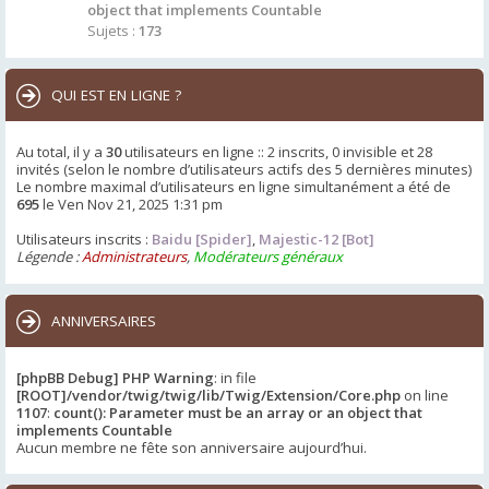
object that implements Countable
Sujets :
173
QUI EST EN LIGNE ?
Au total, il y a
30
utilisateurs en ligne :: 2 inscrits, 0 invisible et 28
invités (selon le nombre d’utilisateurs actifs des 5 dernières minutes)
Le nombre maximal d’utilisateurs en ligne simultanément a été de
695
le Ven Nov 21, 2025 1:31 pm
Utilisateurs inscrits :
Baidu [Spider]
,
Majestic-12 [Bot]
Légende :
Administrateurs
,
Modérateurs généraux
ANNIVERSAIRES
[phpBB Debug] PHP Warning
: in file
[ROOT]/vendor/twig/twig/lib/Twig/Extension/Core.php
on line
1107
:
count(): Parameter must be an array or an object that
implements Countable
Aucun membre ne fête son anniversaire aujourd’hui.