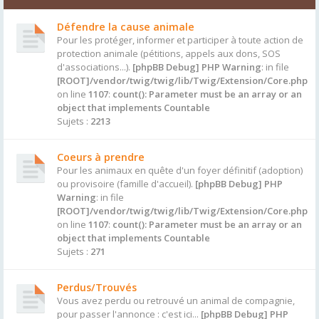
Défendre la cause animale
Pour les protéger, informer et participer à toute action de
protection animale (pétitions, appels aux dons, SOS
d'associations...).
[phpBB Debug] PHP Warning
: in file
[ROOT]/vendor/twig/twig/lib/Twig/Extension/Core.php
on line
1107
:
count(): Parameter must be an array or an
object that implements Countable
Sujets :
2213
Coeurs à prendre
Pour les animaux en quête d'un foyer définitif (adoption)
ou provisoire (famille d'accueil).
[phpBB Debug] PHP
Warning
: in file
[ROOT]/vendor/twig/twig/lib/Twig/Extension/Core.php
on line
1107
:
count(): Parameter must be an array or an
object that implements Countable
Sujets :
271
Perdus/Trouvés
Vous avez perdu ou retrouvé un animal de compagnie,
pour passer l'annonce : c'est ici...
[phpBB Debug] PHP