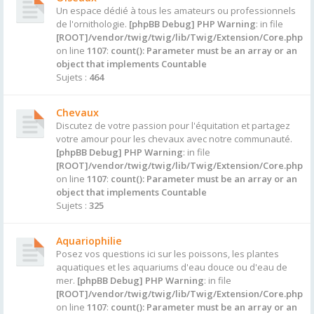
Un espace dédié à tous les amateurs ou professionnels
de l'ornithologie.
[phpBB Debug] PHP Warning
: in file
[ROOT]/vendor/twig/twig/lib/Twig/Extension/Core.php
on line
1107
:
count(): Parameter must be an array or an
object that implements Countable
Sujets :
464
Chevaux
Discutez de votre passion pour l'équitation et partagez
votre amour pour les chevaux avec notre communauté.
[phpBB Debug] PHP Warning
: in file
[ROOT]/vendor/twig/twig/lib/Twig/Extension/Core.php
on line
1107
:
count(): Parameter must be an array or an
object that implements Countable
Sujets :
325
Aquariophilie
Posez vos questions ici sur les poissons, les plantes
aquatiques et les aquariums d'eau douce ou d'eau de
mer.
[phpBB Debug] PHP Warning
: in file
[ROOT]/vendor/twig/twig/lib/Twig/Extension/Core.php
on line
1107
:
count(): Parameter must be an array or an