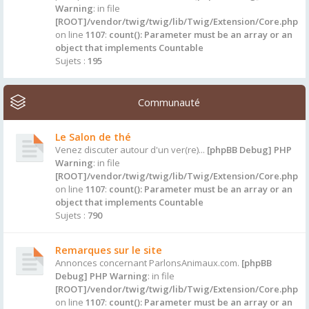
Warning
: in file
[ROOT]/vendor/twig/twig/lib/Twig/Extension/Core.php
on line
1107
:
count(): Parameter must be an array or an
object that implements Countable
Sujets :
195
Communauté
Le Salon de thé
Venez discuter autour d'un ver(re)...
[phpBB Debug] PHP
Warning
: in file
[ROOT]/vendor/twig/twig/lib/Twig/Extension/Core.php
on line
1107
:
count(): Parameter must be an array or an
object that implements Countable
Sujets :
790
Remarques sur le site
Annonces concernant ParlonsAnimaux.com.
[phpBB
Debug] PHP Warning
: in file
[ROOT]/vendor/twig/twig/lib/Twig/Extension/Core.php
on line
1107
:
count(): Parameter must be an array or an