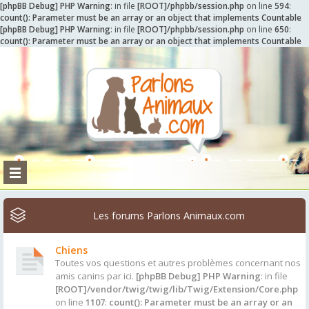
[phpBB Debug] PHP Warning
: in file
[ROOT]/phpbb/session.php
on line
594
:
count(): Parameter must be an array or an object that implements Countable
[phpBB Debug] PHP Warning
: in file
[ROOT]/phpbb/session.php
on line
650
:
count(): Parameter must be an array or an object that implements Countable
Les forums Parlons Animaux.com
Chiens
Toutes vos questions et autres problèmes concernant nos
amis canins par ici.
[phpBB Debug] PHP Warning
: in file
[ROOT]/vendor/twig/twig/lib/Twig/Extension/Core.php
on line
1107
:
count(): Parameter must be an array or an