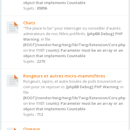
object that implements Countable
Sujets :
89896
Chats
"The place to be" pour interroger ou conseiller d'autres
admirateurs de nos félins préférés.
[phpBB Debug] PHP
Warning
: in file
[ROOT]/vendor/twig/twig/lib/Twig/Extension/Core.php
on line
1107
:
count(): Parameter must be an array or an
object that implements Countable
Sujets :
2270
Rongeurs et autres micro-mammifères
Rongeurs, lapins, et autre boules de poils trouveront un
coin pour se reposer ici.
[phpBB Debug] PHP Warning
: in
file
[ROOT]/vendor/twig/twig/lib/Twig/Extension/Core.php
on line
1107
:
count(): Parameter must be an array or an
object that implements Countable
Sujets :
712
Oiseaux