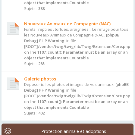
object that implements Countable
Sujets :
388
Nouveaux Animaux de Compagnie (NAC)
Furets , reptiles , tortues, araignées... Le refuge pour tous
les Nouveaux Animaux de Compagnie (NAC).
[phpBB
Debug] PHP Warning
: in file
[ROOT]/vendor/twig/twig/lib/Twig/Extension/Core.php
on line
1107
:
count(): Parameter must be an array or an
object that implements Countable
Sujets :
285
Galerie photos
Déposer ici les photos et images de vos animaux.
[phpBB
Debug] PHP Warning
: in file
[ROOT]/vendor/twig/twig/lib/Twig/Extension/Core.php
on line
1107
:
count(): Parameter must be an array or an
object that implements Countable
Sujets :
402
Protection animale et adoptions