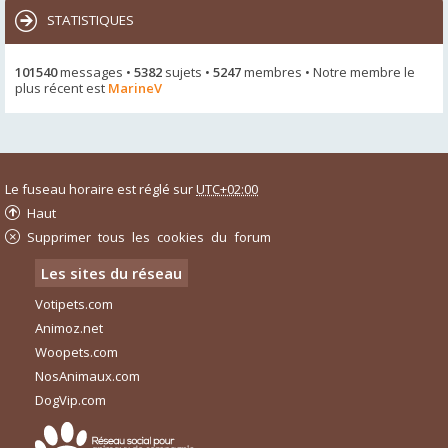
STATISTIQUES
101540
messages •
5382
sujets •
5247
membres • Notre membre le
plus récent est
MarineV
Le fuseau horaire est réglé sur
UTC+02:00
Haut
Supprimer tous les cookies du forum
Les sites du réseau
Votipets.com
Animoz.net
Woopets.com
NosAnimaux.com
DogVip.com